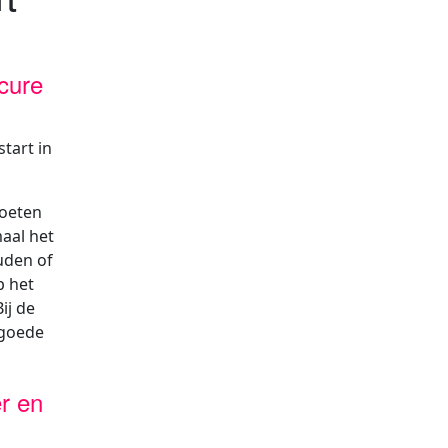
cure
tart in
voeten
maal het
uden of
p het
ij de
 goede
r en