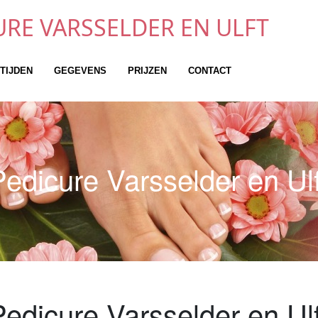
URE VARSSELDER EN ULFT
TIJDEN
GEGEVENS
PRIJZEN
CONTACT
Pedicure Varsselder en Ulf
Pedicure Varsselder en Ulf