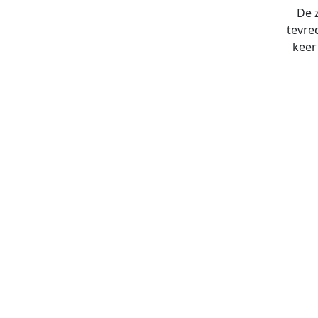
De z
tevre
keer