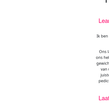
Lea
Ik ben
Ons l
ons hel
gewich
van 
juis
pedic
Laat